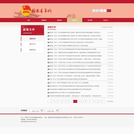
首页
新闻资讯
组织机构
政策文件
青年系统
专项工作
欢迎访问中国共产主义青年团榆林市委
政策文件
员会
首页
/
政策文件
/
政策文件
政策文件
榆团办发〔2015〕19号共青团榆林市委办公室转发《榆林市2015年度学雷锋志愿服务工作安排意见》的通知
2015-06-24
榆团办发〔2015〕22号共青团榆林市委办公室转发《关于开展“关注孤独症儿童，走向美好未来”助残志愿服务活动的通知》的通知
2015-06-24
政策文件
榆团办发〔2015〕26号共青团榆林市委办公室关于印发《2015年度全市权益维护重点工作任务》的通知
2015-06-24
榆团联发〔2015〕11号关于召开榆林市青年联合会第二届委员会第一次全体会议的请示
2015-06-23
重点工作
榆团联发〔2015〕3号关于评选2015年度榆林市“青年安全生产示范岗”的通知
2015-06-23
榆团联发〔2015〕1号关于在全市村“两委”换届选举中同步做好村团组织换届选举工作的通知
2015-06-23
团的知识
榆团联发〔2015〕9号榆林市民政局 共青团榆林市委 转发《陕西省民政厅 共青团陕西省委关于加强全省青年社会组织建设工作的意见
2015-06-23
榆团联发〔2015〕14号关于举办“中华诵?品味书香?传承文明”—榆林市青少年国学经典诵读大赛的通知
2015-06-23
榆团联发〔2015〕10号关于评选2015年度榆林市“优秀少先队集体”、“优秀少先队员”、“优秀少先队辅导员”、“优秀少先队干部
2015-06-23
榆团联发〔2015〕15 号关于转发《关于在中小学生中开展“践行社会主义核心价值观”第二届陕西省少儿曲艺大赛活动》的通知
2015-06-23
榆团联发〔2015〕12号关于转发《关于开展2015年度陕西省少先队“庆六一”“红领巾相约中国梦”系列活动的通知》的通知
2015-06-23
榆青文字〔2015〕2号关于申报2015年度榆林市青年文明号集体和榆林市青年文明号标兵集体的通知
2015-06-22
榆青文字〔2015〕1号关于命名表彰2014年度榆林市青年文明号标兵集体及榆林市青年文明号集体的决定
2015-06-22
榆少发〔2015〕8号关于转发《关于开展“你好，少代会”红领巾小心愿、小建议活动的通知》的通知
2015-06-20
榆少发〔2015〕9号关于榆林市申请少先队辅导员资格证书有关事宜的报告
2015-06-20
榆少发〔2015〕6号关于召开榆林市少工委一届二次全体（扩大）会议的通知
2015-06-20
榆青企协发[2015] 1 号关于同意筹备成立榆林市青年企业家协会农民专业合作社负责人分会的批复
2015-06-19
关于命名表彰2014年度榆林市青年文明号标兵集体及榆林市青年文明号集体的决定
2015-06-10
共青团榆林市委关于深入开展“三严三实”专题教育的实施方案
2015-06-09
关于表彰2015年度榆林市“优秀少先队集体”、“优秀少先队员”、“优秀少先队辅导员”、“优秀少先队干部”、“支持少队工作的好校长
2015-05-29
«
1
2
...
8
9
10
11
12
13
14
...
22
23
»
共 443 条信息
友情链接
主办：中国共产主义青年团榆林市委员会 地址：榆林市经济开发区榆溪大道北侧市委办公小区 电话:0912-3283191
备案编号：
陕ICP备15008929号
陕公网安备61080002000127号