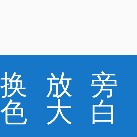
换
放
旁
色
大
白