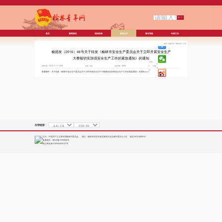
首页
新闻资讯
组织机构
政策文件
青年系统
专项工作
欢迎访问中国共产主义青年团榆林市委
首页
/
政策文件
/
政策文件
/
正文
员会
榆团发（2016）46号关于转发《榆林市安全生产委员会关于立即开展安全生产
大整顿切实加强安全生产工作的紧急通知》的通知
【字体：
打
发布时间：2016-11-11 14:50
来源：本站
浏览次数：3645
大
中
印
小
】
查看附件：
关于转发《榆林市安全生产委员会关于立即开展安全生产大整顿切实加强安全生产工作的紧急通知》的通知.docx
友情链接
主办：中国共产主义青年团榆林市委员会 地址：榆林市经济开发区榆溪大道北侧市委办公小区 电话:0912-3283191
备案编号：
陕ICP备15008929号
陕公网安备61080002000127号