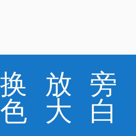
换
放
旁
色
大
白